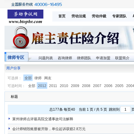
首页
劳动法规
劳动仲裁
专家团队
律师专区
问题列表
咨询律师
律师团队
申请加盟
联盟简介
用户分享
可选择：
全部
律师
网友
可选时间：
全部
2012
2011
2010
2009
2008
2007
2006
2005
200
标题
总
177
条 每页40 当前 1 页 / 共 5 页 跳转到
莱州律师点评最高院交通事故司法解释
会计师销毁账册被开除，单位起诉获赔2.8万元