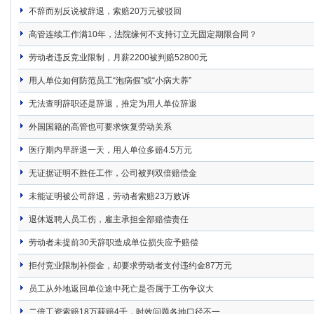
不辞而别反说被辞退，索赔20万元被驳回
高管连续工作满10年，法院缘何不支持订立无固定期限合同？
劳动者违反竞业限制，月薪2200被判赔52800元
用人单位如何防范员工“泡病假”或“小病大养”
无法查明辞职还是辞退，推定为用人单位辞退
外国国籍的高管也可要求恢复劳动关系
医疗期内早辞退一天，用人单位多赔4.5万元
无证据证明不胜任工作，公司被判双倍赔偿金
未能证明被公司辞退，劳动者索赔23万败诉
退休返聘人员工伤，雇主承担全部赔偿责任
劳动者未提前30天辞职造成单位损失应予赔偿
拒付竞业限制补偿金，却要求劳动者支付违约金87万元
员工从外地返回单位途中死亡是否属于工伤争议大
二倍工资索赔18万获赔4千，时效问题各地口径不一