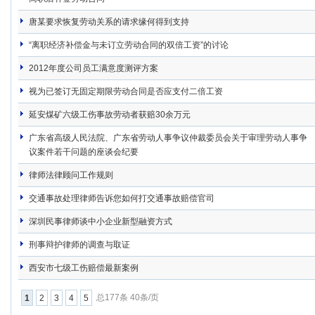
唐某要求恢复劳动关系的请求缘何得到支持
“离职经济补偿金与未订立劳动合同的双倍工资”的讨论
2012年度公司员工满意度测评方案
视为已签订无固定期限劳动合同是否应支付二倍工资
延安煤矿六级工伤事故劳动者获赔30余万元
广东省高级人民法院、广东省劳动人事争议仲裁委员会关于审理劳动人事争
议案件若干问题的座谈会纪要
律师法律顾问工作规则
交通事故处理律师告诉您如何打交通事故赔偿官司
深圳民事律师谈中小企业新型融资方式
刑事辩护律师的调查与取证
西安市七级工伤赔偿最新案例
总177条 40条/页
1
2
3
4
5