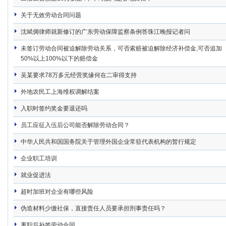
关于无效劳动合同问题
沈斌倜律师就新修订的广东劳动保障监察条例答珠江晚报记者问
未签订劳动合同被迫解除劳动关系，可否索赔被迫解除经济补偿金,可否追加
50%以上100%以下的赔偿金
吴某要求78万多元经营奖缘何在二审得支持
外地农民工上海维权调解结案
入职时签约奖金要退还吗
员工应征入伍后公司能否解除劳动合同？
中华人民共和国国务院关于管理外国企业常驻代表机构的暂行规定
企业职工培训
就业促进法
超时加班对企业有哪些风险
伪造材料少缴社保，直接责任人员要承担刑事责任吗？
离职后补签劳动合同