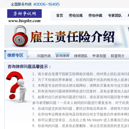
首页
劳动法规
劳动仲裁
专家团队
律师专区
问题列表
咨询律师
律师团队
申请加盟
联盟简介
咨询律师问题温馨提示：
1、请大家自觉遵守国家互联网相关规则，绝对禁止扰乱咨询问
2、为了不给彼此带来麻烦，你咨询问题中涉及的相关他人或者
3、本网是专业的劳动法律法规网站，请网友尽量发布与这方面
4、所有咨询的问题律师和网友进行回复时，若有必要请加入如
5、如果对自己的咨询问题进行续问，请在原咨询问题回复中继
参与者理解问题！一旦本人相同的问题进行重复发布，对于此类
6、你成功提交的咨询问题，要经过审核后再发布，请稍等片刻
7、在劳动争议网发布咨询及回答的任何文字版权归作者和本网
8、你可以通过登录后，点击右上角 My btophr 进入查看自
9、你咨询的问题，若真有必要删除，请点击页面底部的意见反