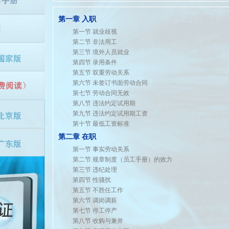
第一章 入职
第一节 就业歧视
第二节 非法用工
第三节 境外人员就业
第四节 录用条件
第五节 双重劳动关系
第六节 未签订书面劳动合同
第七节 劳动合同无效
第八节 违法约定试用期
第九节 违法约定试用期工资
第十节 最低工资标准
第二章 在职
第一节 事实劳动关系
第二节 规章制度（员工手册）的效力
第三节 违纪处理
第四节 性骚扰
第五节 不胜任工作
第六节 调岗调薪
第七节 停工停产
第八节 收购与兼并