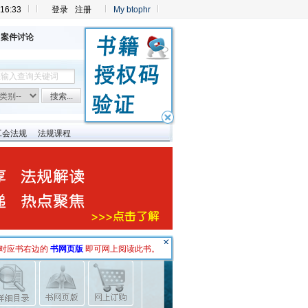
16:34
登录
注册
My btophr
案件讨论
工会法规
法规课程
对应书右边的
书网页版
即可网上阅读此书。