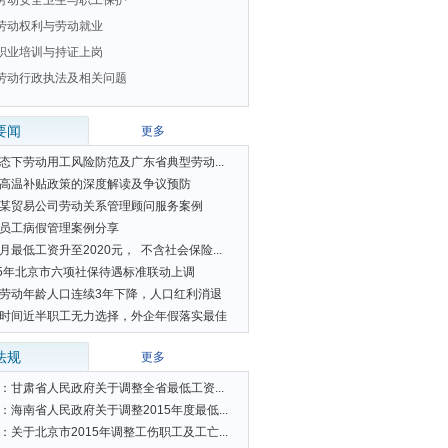
劳动安全卫生与职工保护
劳动权利与劳动就业
职业培训与持证上岗
劳动行政执法及相关问题
要闻
更多
态下劳动用工风险防范及广东省典型劳动...
高温补贴政策的深度解读及争议预防
某贸易公司劳动关系管理顾问服务案例
员工病假管理案例分享
月最低工资升至2020元， 不含社会保险...
15年北京市六项社保待遇标准联动上调
劳动年龄人口连续3年下降，人口红利消退
时间近半职工无力选择，外企年假落实最佳
法规
更多
：
甘肃省人民政府关于调整全省最低工资...
：
海南省人民政府关于调整2015年度最低...
：
关于北京市2015年调整工伤职工及工亡...