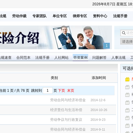
2026年8月7日 星期五 18:
法规
劳动仲裁
专家团队
单位专区
律师专区
资料中心
法规手册
1
法规速查
合同范本
法规手册
人社网站
劳资案例
问题解答
人事法规
可选
类别
添加时间
前 1 页 / 共 76 页 跳转到
页
下页
末页
劳动合同与经济补偿金
2014-12-6
经济责任与生活补偿
2014-10-26
劳动争议与行政复议
2014-9-23
劳动合同与经济补偿金
2014-9-11