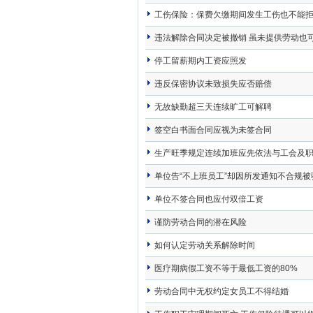
工伤保险：保费欠缴期间发生工伤也不能
违法解除合同决定被撤销 虽未提供劳动也
停工留薪期内工资应照发
违反保密协议未致损失应否赔偿
无故缺勤超三天连续旷工可解聘
签空白书面合同应视为未签合同
生产旺季规定连续加班应先依法与工会及
单位告“不上班员工”却因所发通知不合规
单位不签合同也应付双倍工资
谨防劳动合同的潜在风险
如何认定劳动关系解除时间
医疗期病假工资不等于最低工资的80%
劳动合同中无权约定女员工不得结婚