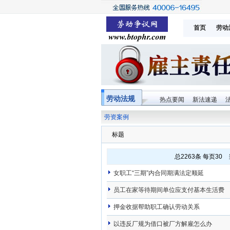
首页
劳动
劳动法规
热点要闻
新法速递
劳资案例
标题
总
2263
条 每页30 当
女职工“三期”内合同期满法定顺延
员工在家等待期间单位应支付基本生活费
押金收据帮助职工确认劳动关系
以违反厂规为借口被厂方解雇怎么办