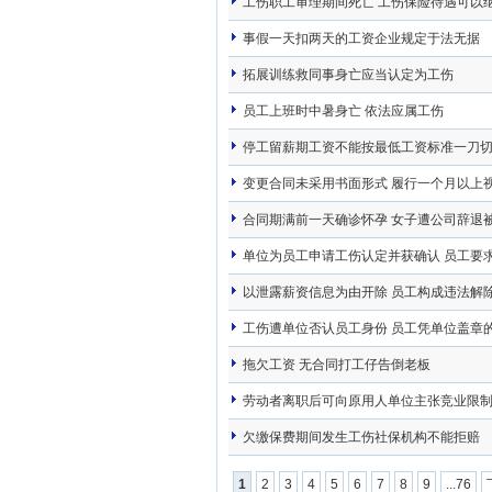
工伤职工审理期间死亡 工伤保险待遇可以
事假一天扣两天的工资企业规定于法无据
拓展训练救同事身亡应当认定为工伤
员工上班时中暑身亡 依法应属工伤
停工留薪期工资不能按最低工资标准一刀
变更合同未采用书面形式 履行一个月以上
合同期满前一天确诊怀孕 女子遭公司辞退
单位为员工申请工伤认定并获确认 员工要
以泄露薪资信息为由开除 员工构成违法解
工伤遭单位否认员工身份 员工凭单位盖章
拖欠工资 无合同打工仔告倒老板
劳动者离职后可向原用人单位主张竞业限
欠缴保费期间发生工伤社保机构不能拒赔
1
2
3
4
5
6
7
8
9
...76