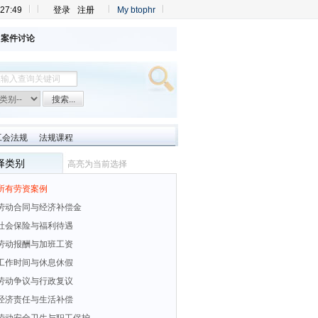
27:49
登录
注册
My btophr
案件讨论
工会法规
法规课程
择类别
高亮为当前选择
所有劳资案例
劳动合同与经济补偿金
社会保险与福利待遇
劳动报酬与加班工资
工作时间与休息休假
劳动争议与行政复议
经济责任与生活补偿