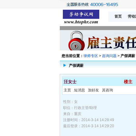
首页
劳动
您当前位置：
律师专区
>
咨询问题
>
产假调薪
产假调薪
汪女士
楼主
主页
短消息
加好友
其咨询
性别：女
职位：行政主管/助理
来自：重庆
注册时间：2014-3-14 14:28:49
最后登录：2014-3-14 14:29:20